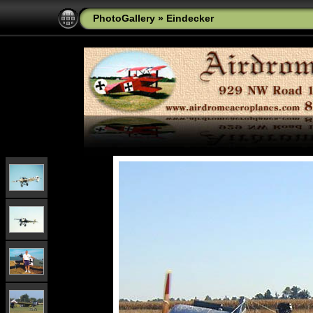
PhotoGallery
»
Eindecker