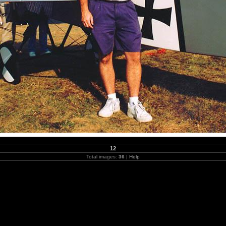
12
Total images:
36
|
Help