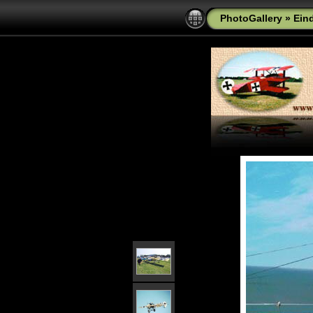
PhotoGallery
»
Ein